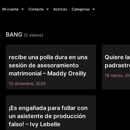
Mi cuenta
Contacto
Actrices
Categorias
BANG
(5 videos)
BANG
BANG
recibe una polla dura en una
Quiere la
sesión de asesoramiento
padrastr
matrimonial – Maddy Oreilly
16 marzo, 2
10 diciembre, 2024
BANG
¡Es engañada para follar con
un asistente de producción
falso! – Ivy Lebelle