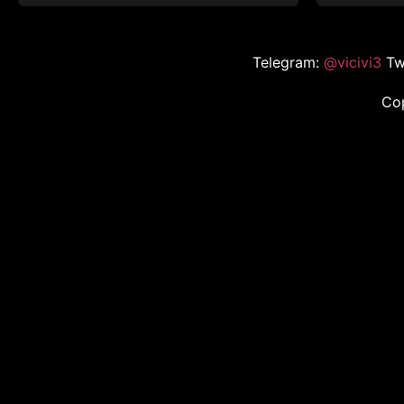
Telegram:
@vicivi3
Tw
Co