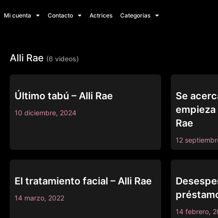
Mi cuenta
Contacto
Actrices
Categorias
Alli Rae
(6 videos)
BARE BACK STUDIOS
SWEET SINNE
Último tabú – Alli Rae
Se acerca
empieza m
10 diciembre, 2024
Rae
12 septiembr
CLUBSEVENTEEN
LOAN4K
El tratamiento facial – Alli Rae
Desesper
préstamo
14 marzo, 2022
14 febrero, 